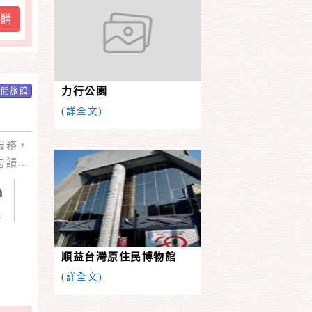
訂購
力行公園
休閒旅館
(詳全文)
服務，
勻韻芬
投入大
送
順益台灣原住民博物館
(詳全文)