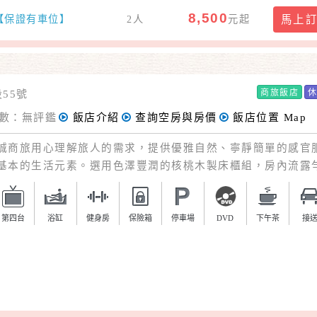
8,500
)【保證有車位】
2人
元起
馬上
商旅飯店
55號
數：無評鑑
飯店介紹
查詢空房與房價
飯店位置
Map
旅用心理解旅人的需求，提供優雅自然、寧靜簡單的感官
基本的生活元素。選用色澤豐潤的核桃木製床櫃組，房內流露
搭配色澤自然、舒適柔軟的棉麻織品，每位旅人走進客房彷彿
懷抱！
第四台
浴缸
健身房
保險箱
停車場
DVD
下午茶
接