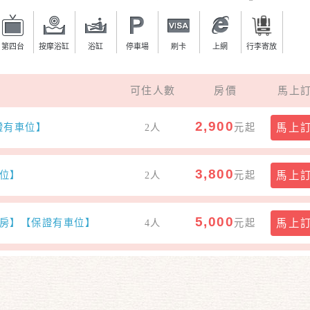
念出發的Fun-tel。每間客房都經過精心設計，提供旅客最優
第四台
按摩浴缸
浴缸
停車場
刷卡
上網
行李寄放
可住人數
房價
馬上
2,900
證有車位】
2人
元起
馬上
3,800
位】
2人
元起
馬上
5,000
房】【保證有車位】
4人
元起
馬上