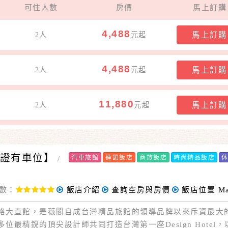
可住人數
房價
馬上訂購
4,488
2人
元起
馬上訂購
4,488
2人
元起
馬上訂購
11,880
2人
元起
馬上訂購
證有車位】
汽車旅館
連鎖飯店
商旅飯店
時尚精品飯店
/
數：
飯店介紹
查詢空房與房價
飯店位置
M
直館，是薇閣自成台灣精品旅館的領導品牌以來斥資最大
位最精銳的頂尖設計師共同打造台灣第一座Design Hotel