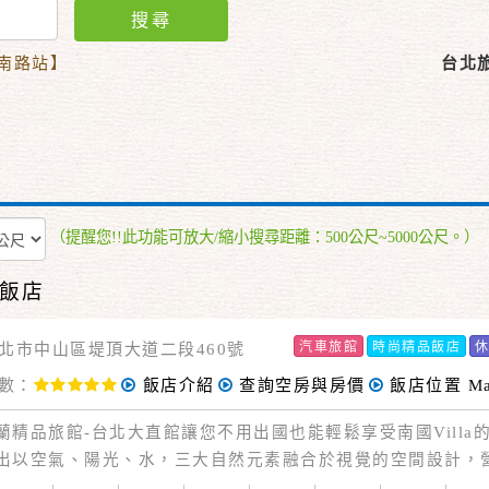
搜尋
劍南路站】
台北
（提醒您!!此功能可放大/縮小搜尋距離：500公尺~5000公尺。）
飯店
汽車旅館
時尚精品飯店
北市中山區堤頂大道二段460號
數：
飯店介紹
查詢空房與房價
飯店位置
M
旅館-台北大直館讓您不用出國也能輕鬆享受南國Villa
出以空氣、陽光、水，三大自然元素融合於視覺的空間設計，
、趣味的氛圍，讓您身、心、靈得到完全的舒暢與解放。