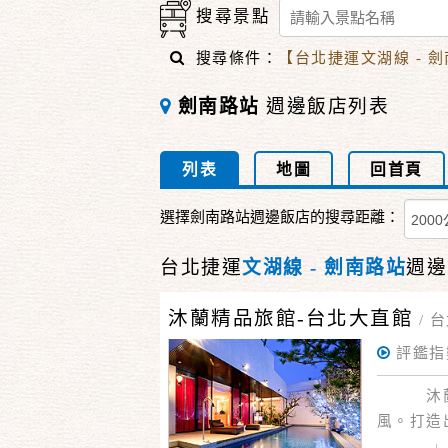
搜尋景點
搜尋條件：
【台北捷運文湖線 - 
劍南路站
週邊飯店列表
列表
地圖
回首頁
選擇劍南路站週邊飯店的搜尋距離：
台北捷運
文湖線 - 劍南路站
週邊
沐蘭精品旅館-台北大直館
/
台
評鑑指
沐蘭精品
風。打造
華、浪漫