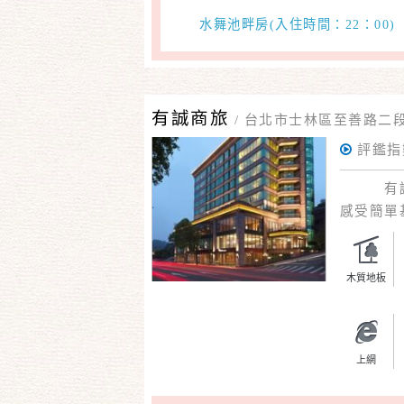
水舞池畔房(入住時間：22：00
有誠商旅
/
台北市士林區至善路二段
評鑑指
有誠商
感受簡單
多菁華，
地之母的
木質地板
上網