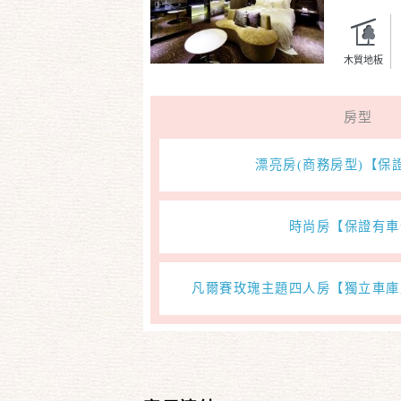
樂主義概
受。
木質地板
房型
漂亮房(商務房型)【保
時尚房【保證有車
凡爾賽玫瑰主題四人房【獨立車庫