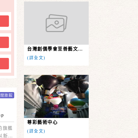
台灣創價學會至善藝文中心
(詳全文)
休閒旅館
ap
尊彩藝術中心
的旗艦
(詳全文)
，以新享