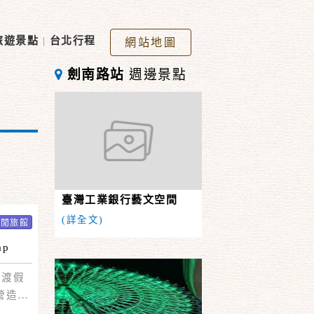
旅遊景點
|
台北行程
網站地圖
劍南路站
週邊景點
臺灣工業銀行藝文空間
(詳全文)
休閒旅館
ap
的渡假
營造奢