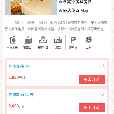
查詢空房與房價
飯店位置
Map
網
紅
鄰近松山機場、中山國中捷運站的雅莊商旅為商務出差、休閒旅
帶
行的最佳選擇，以顧客所需為考量，多樣化的休憩空間，讓您出門在外
你
有如回家一般的舒適享受。
玩
木質地板
第四台
按摩浴缸
浴缸
停車場
上網
玩
樂
經濟客房(B1)
2人
地
圖
1,880
元起
馬上訂購
顧
客
商務套房(1大床)
2人
服
務
2,080
元起
馬上訂購