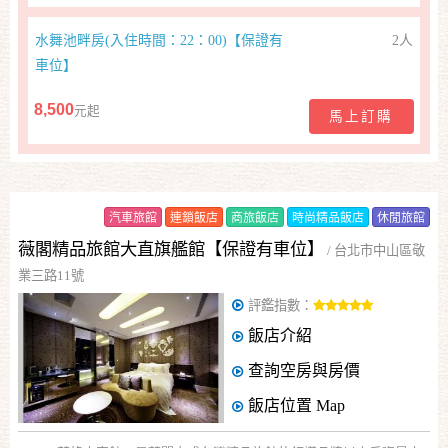
水舞池畔房(入住時間：22：00)【保證有
2人
車位】
8,500
元起
馬上訂購
汽車旅館
連鎖飯店
商旅飯店
時尚精品飯店
休閒旅館
薇閣精品旅館大直旗艦館【保證有車位】
/
台北市中山區敬
業三路11號
評鑑指數：
飯店介紹
查詢空房與房價
飯店位置
Map