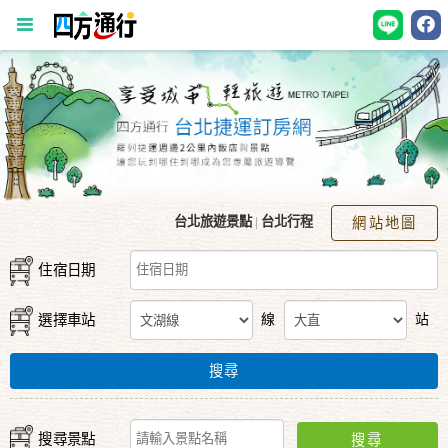
四
方
通
行
訂
房
台北旅遊景點
|
台北行程
網站地圖
住宿日期
台
灣
選擇車站
線
站
訂
房
搜尋
直
搜尋景點
搜尋