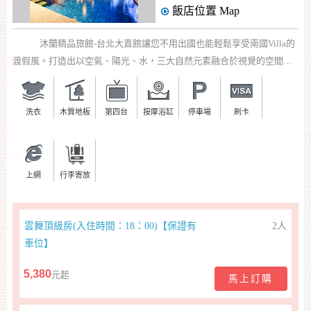
飯店位置
Map
客
沐蘭精品旅館-台北大直館讓您不用出國也能輕鬆享受南國Villa的
服
聯
渡假風。打造出以空氣、陽光、水，三大自然元素融合於視覺的空間設
絡
計，營造奢華、浪漫、趣味的氛圍，讓您身、心、靈得到完全的舒暢與
單
解放。
洗衣
木質地板
第四台
按摩浴缸
停車場
刷卡
Line
線
上
上網
行李寄放
客
服
雲舞頂級房(入住時間：18：00)【保證有
2人
車位】
紅
5,380
利
元起
馬上訂購
查
詢