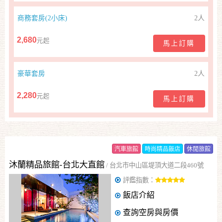
顧
商務套房(2小床)
2人
客
2,680
元起
滿
馬上訂購
意
度
豪華套房
2人
2,280
元起
馬上訂購
訂
單
管
理
汽車旅館
時尚精品飯店
休閒旅館
沐蘭精品旅館-台北大直館
/
台北市中山區堤頂大道二段460號
會
評鑑指數：
員
飯店介紹
帳
戶
查詢空房與房價