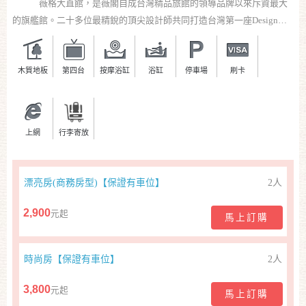
薇格大直館，是薇閣自成台灣精品旅館的領導品牌以來斥資最大
的旗艦館。二十多位最精銳的頂尖設計師共同打造台灣第一座Design
Hotel，以新享樂主義概念出發的Fun-tel。每間客房都經過精心設計，提
供旅客最優質的享受。
木質地板
第四台
按摩浴缸
浴缸
停車場
刷卡
上網
行李寄放
漂亮房(商務房型)【保證有車位】
2人
2,900
元起
馬上訂購
時尚房【保證有車位】
2人
3,800
元起
馬上訂購