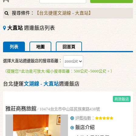
接
跟
搜尋條件：
【台北捷運文湖線 - 大直站】
飯
店
大直站
週邊飯店列表
訂
房
HOT
列表
地圖
回首頁
選擇大直站週邊飯店的搜尋距離：
特
（提醒您!!此功能可放大/縮小搜尋距離：500公尺~5000公尺。）
色
民
台北捷運
文湖線 - 大直站
週邊飯店
宿
商旅飯店
雅莊商務旅館
/
10474台北市中山區民族東路438號
全
球
評鑑指數：
租
飯店介紹
車