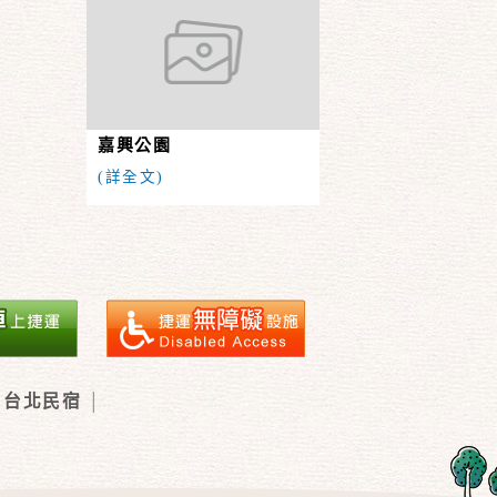
嘉興公園
(詳全文)
台北民宿
│