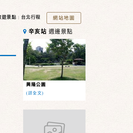
旅遊景點
|
台北行程
網站地圖
辛亥站
週邊景點
興隆公園
(詳全文)