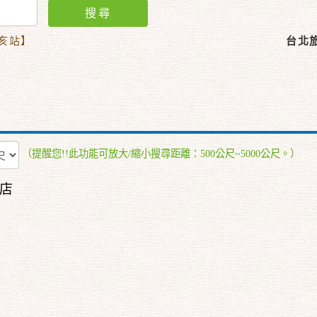
搜尋
辛亥站】
台北
（提醒您!!此功能可放大/縮小搜尋距離：500公尺~5000公尺。）
店