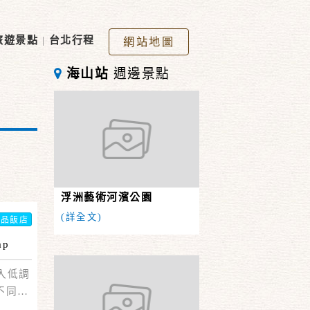
旅遊景點
|
台北行程
網站地圖
海山站
週邊景點
浮洲藝術河濱公園
(詳全文)
精品飯店
ap
入低調
不同的