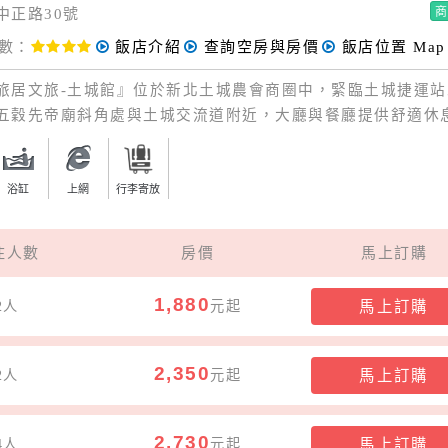
中正路30號
數：
飯店介紹
查詢空房與房價
飯店位置
Map
旅-土城館』位於新北土城農會商圈中，緊臨土城捷運站
五穀先帝廟斜角處與土城交流道附近，大廳與餐廳提供舒適休
、叫車服務，方便旅客資訊查詢。
浴缸
上網
行李寄放
住人數
房價
馬上訂購
1,880
2人
元起
馬上訂購
2,350
2人
元起
馬上訂購
2,730
4人
元起
馬上訂購