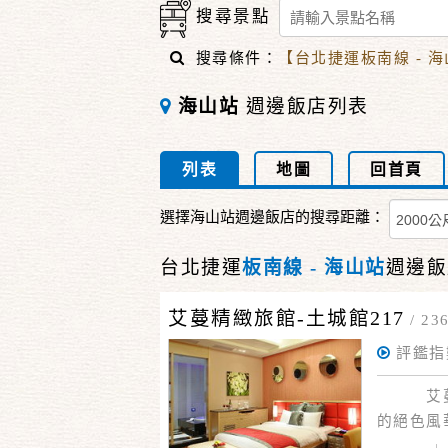
搜尋景點
搜尋條件：
【台北捷運板南線 - 
海山站
週邊飯店列表
列表
地圖
回首頁
選擇海山站週邊飯店的搜尋距離：
台北捷運
板南線 - 海山站
週邊飯
艾蔓精緻旅館-土城館217
/
2
評鑑指
艾蔓精緻
的絕色風
體驗和驚