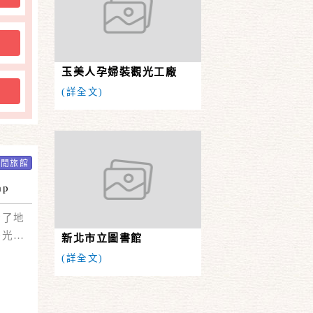
購
玉美人孕婦裝觀光工廠
購
(詳全文)
休閒旅館
ap
合了地
陽光、
新北市立圖書館
(詳全文)