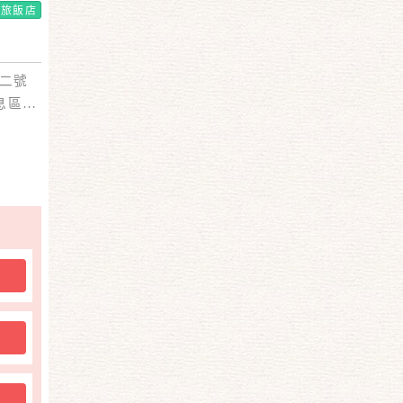
商旅飯店
二號
息區，