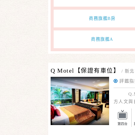
商務旗艦B房
商務旗艦A
Q Motel【保證有車位】
/
新北
評鑑指
Q.MO
方人文與
自然空氣
第四台