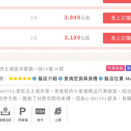
2,840
2人
元起
馬上訂
3,190
2人
元起
馬上訂
汽車旅館
市土城區中華路一段56巷38號
數：
飯店介紹
查詢空房與房價
飯店位置
M
TEL是新北土城市第一家進駐的七星級精品汽車旅館。結
自然生態。跳脫了封閉空間的束縛，因為Q MOTEL認為，有
，才能真正享受放鬆、浪漫的兩人世界，自然就會高潮迭起。
按摩浴缸
停車場
刷卡
上網