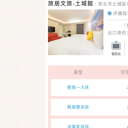
旅居文旅-土城館
/
新北市土城區
評鑑指
『旅居文
出口旁的
上網服務
第四台
房型
可
精緻一大床
精緻雙床房
溫馨家庭房