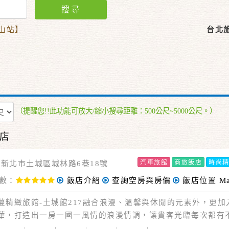
搜尋
海山站】
台北
（提醒您!!此功能可放大/縮小搜尋距離：500公尺~5000公尺。）
店
汽車旅館
商旅飯店
時尚
36新北市土城區城林路6巷18號
數：
飯店介紹
查詢空房與房價
飯店位置
M
旅館-土城館217融合浪漫、溫馨與休閒的元素外，更加
華，打造出一房一國一風情的浪漫情調，讓貴客光臨每次都有
喜，真正享受放縱的新奢華空間。